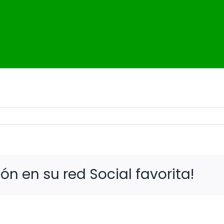
n
ullón
n en su red Social favorita!