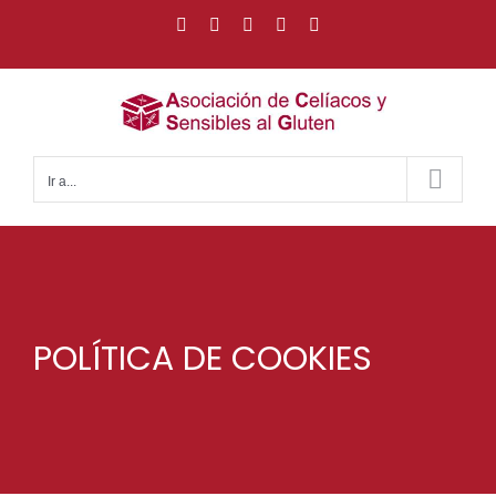
Saltar
Facebook
Instagram
X
YouTube
WhatsApp
al
contenido
Ir a...
POLÍTICA DE COOKIES