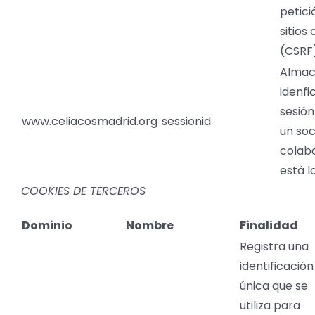
petici
sitios
(CSRF)
Almac
idenfi
sesió
www.celiacosmadrid.org
sessionid
un soc
colab
está l
COOKIES DE TERCEROS
Dominio
Nombre
Finalidad
Registra una
identificación
única que se
utiliza para