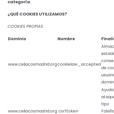
categoría.
¿QUÉ COOKIES UTILIZAMOS?
COOKIES PROPIAS
Dominio
Nombre
Final
Almac
estad
conse
www.celiacosmadrid.org
cookielaw_accepted
de coo
usuari
domini
Ayuda 
ataqu
tipo
www.celiacosmadrid.org
csrftoken
Falsif